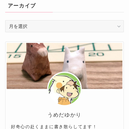
リ
アーカイブ
ー
ア
ー
カ
イ
ブ
うめだゆかり
好奇心の赴くままに書き散らしてます！