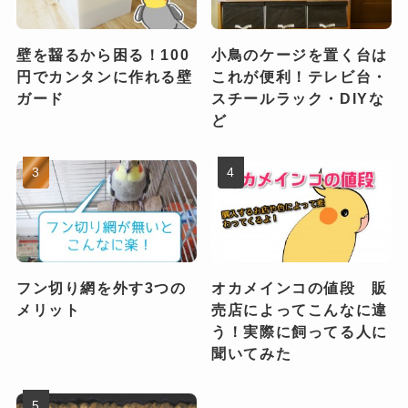
壁を齧るから困る！100
小鳥のケージを置く台は
円でカンタンに作れる壁
これが便利！テレビ台・
ガード
スチールラック・DIYな
ど
フン切り網を外す3つの
オカメインコの値段 販
メリット
売店によってこんなに違
う！実際に飼ってる人に
聞いてみた