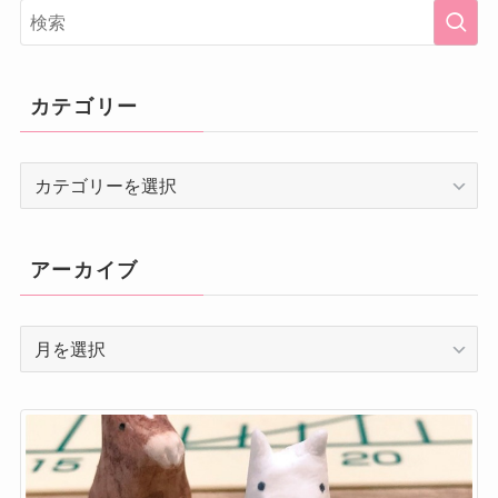
カテゴリー
カ
テ
ゴ
リ
アーカイブ
ー
ア
ー
カ
イ
ブ