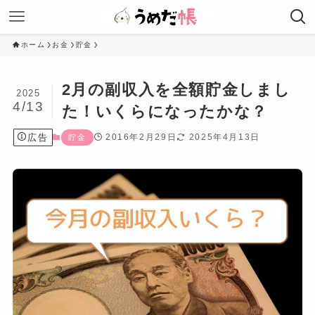
ホーム
お金
貯金
2月の副収入を全額貯金しまし
2025
4/13
た！いくらになったかな？
広告
2016年2月29日
2025年4月13日
貯金