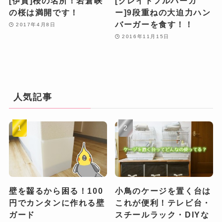
[伊賀]桜の名所！岩倉峡
[グレイトフルバーガ
の桜は満開です！
ー]9段重ねの大迫力ハン
バーガーを食す！！
2017年4月8日
2016年11月15日
人気記事
壁を齧るから困る！100
小鳥のケージを置く台は
円でカンタンに作れる壁
これが便利！テレビ台・
ガード
スチールラック・DIYな