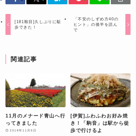
「不安のしずめ方40の
[181鞍目]久しぶりに駈
ヒント」の後半を読ん
歩できた！
で
関連記事
11月のメナード青山へ行
[伊賀]ふわふわお好み焼
ってきました
き！「駒音」は駅から徒
歩で行けるよ
2019年11月6日