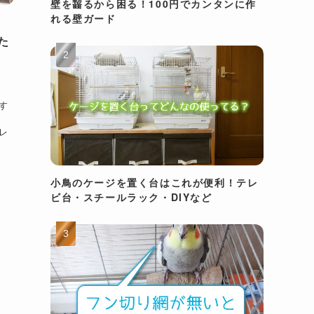
壁を齧るから困る！100円でカンタンに作
れる壁ガード
た
鞍
す
レ
小鳥のケージを置く台はこれが便利！テレ
ビ台・スチールラック・DIYなど