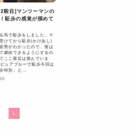
92鞍目]マンツーマンの
！駈歩の感覚が掴めて
る馬で駈歩をしました。マ
受けてから駈歩(かけあし)
姿勢がわかったので、後は
て継続できるようにするの
てここ最近は挑んでいま
 ピュアブルーで駈歩今回は
特別」と...
3日
1