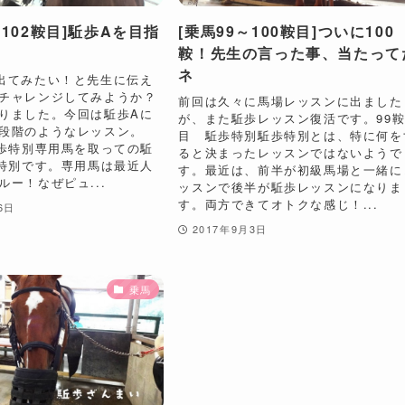
～102鞍目]駈歩Aを目指
[乗馬99～100鞍目]ついに100
鞍！先生の言った事、当たって
ネ
出てみたい！と先生に伝え
チャレンジしてみようか？
前回は久々に馬場レッスンに出ました
りました。今回は駈歩Aに
が、また駈歩レッスン復活です。99
段階のようなレッスン。
目 駈歩特別駈歩特別とは、特に何を
駈歩特別専用馬を取っての駈
ると決まったレッスンではないようで
)特別です。専用馬は最近人
す。最近は、前半が初級馬場と一緒に
ルー！なぜピュ...
ッスンで後半が駈歩レッスンになりま
す。両方できてオトクな感じ！...
6日
2017年9月3日
乗馬