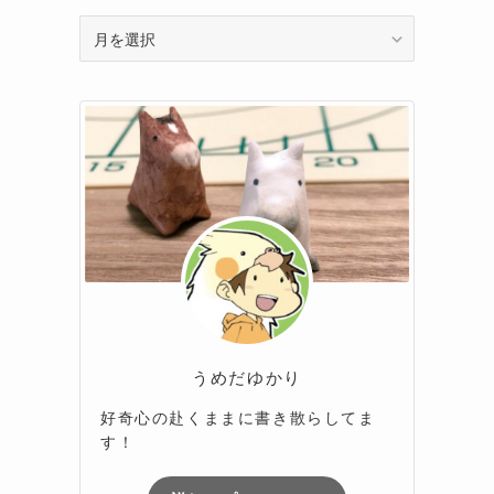
ア
ー
カ
イ
ブ
うめだゆかり
好奇心の赴くままに書き散らしてま
す！