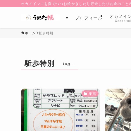
オカメインコを愛でつつお絵かきしたり貯金したりお金のこと
オカメイ
プロフィール
Cockatie
ホーム
駈歩特別
駈歩特別
– tag –
乗馬