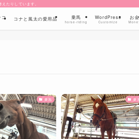
考えたりしています。
ンコ
乗馬
WordPress
お
コナと風太の愛用品
l
horse-riding
Customize
Mone
乗馬
乗