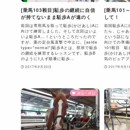
[乗馬103鞍目]駈歩の継続に自信
[乗馬101
が持てないまま駈歩Aが遠のく
して！
前回は専用馬を取って駈歩(かけあし)Aに
前回駈歩Aに
向けて練習しました。そして次回はいよ
たら、じゃあ
いよ駈歩A…！というところだったので
という話にな
すが、案の定台風直撃で中止に。[aside
向けての準備
type="normal"]駈歩Aとは、部班で駈歩
101鞍目 
の継続を練習するレッスンです。駈歩B
歩(かけあし
のように1人ず順番に駈歩...
気のピュアブ
2017年9月23日
2017年9月1
雑記・日記