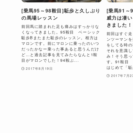
[乗馬95～98鞍目]駈歩と久しぶり
[乗馬91～
の馬場レッスン
威力は凄い
きました！
前回馬に踏まれた足も痛みはすっかりな
くなってきました。95鞍目 ベーシック
前回はすぐ走
駈歩Bまたまた駈歩のレッスン。相方は
ンツーマンを
マロンです。前にマロンに乗ったのいつ
をしてる時の
だったかなー乗った事あると思うんだけ
それを意識し
ど…と過去記事を見てみたらなんと1鞍
み！そう思っ
目がマロンでした！94鞍ぶ...
す。91鞍目
はじめて「駈歩
2017年8月19日
2017年7月2