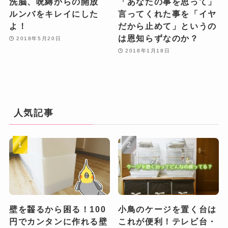
洗脳、呪縛からの開放
「あなたの事を思って」
ルンバをキレイにした
言ってくれた事を「イヤ
よ！
だから止めて」というの
は恩知らずなのか？
2018年5月20日
2018年1月18日
人気記事
壁を齧るから困る！100
小鳥のケージを置く台は
円でカンタンに作れる壁
これが便利！テレビ台・