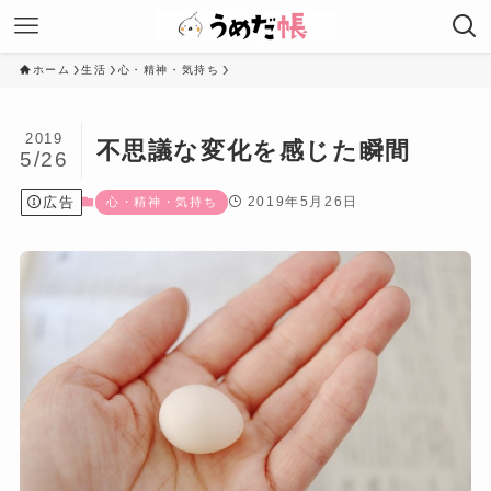
ホーム
生活
心・精神・気持ち
2019
不思議な変化を感じた瞬間
5/26
広告
2019年5月26日
心・精神・気持ち