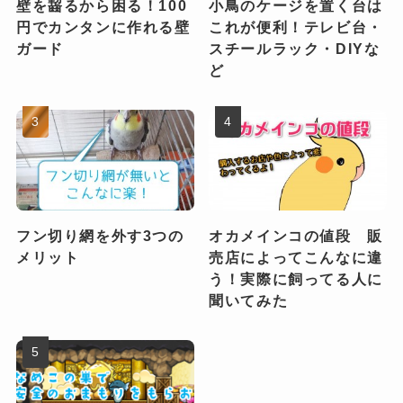
壁を齧るから困る！100
小鳥のケージを置く台は
円でカンタンに作れる壁
これが便利！テレビ台・
ガード
スチールラック・DIYな
ど
フン切り網を外す3つの
オカメインコの値段 販
メリット
売店によってこんなに違
う！実際に飼ってる人に
聞いてみた