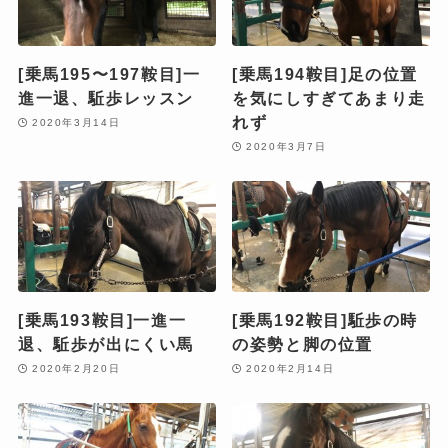
[乗馬195〜197鞍目]一
[乗馬194鞍目]足の位置
進一退、駈歩レッスン
を気にしすぎてあまり走
れず
2020年3月14日
2020年3月7日
[乗馬193鞍目]一進一
[乗馬192鞍目]駈歩の時
退、駈歩が出にくい馬
の姿勢と脚の位置
2020年2月20日
2020年2月14日