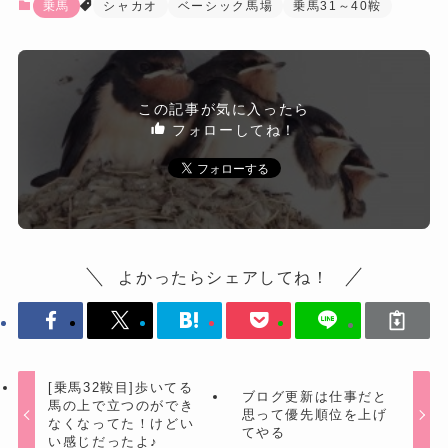
乗馬
シャカオ
ベーシック馬場
乗馬31～40鞍
この記事が気に入ったら
フォローしてね！
よかったらシェアしてね！
[乗馬32鞍目]歩いてる
ブログ更新は仕事だと
馬の上で立つのができ
思って優先順位を上げ
なくなってた！けどい
てやる
い感じだったよ♪