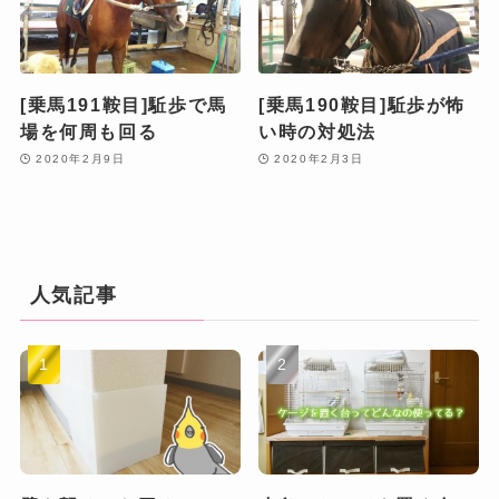
[乗馬191鞍目]駈歩で馬
[乗馬190鞍目]駈歩が怖
場を何周も回る
い時の対処法
2020年2月9日
2020年2月3日
人気記事