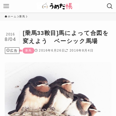
ホーム
乗馬
[乗馬33鞍目]馬によって合図を
2016
8/04
変えよう ベーシック馬場
広告
2016年6月26日
2016年8月4日
乗馬