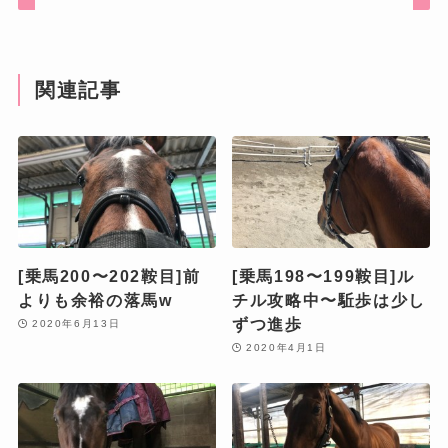
関連記事
[乗馬200〜202鞍目]前
[乗馬198〜199鞍目]ル
よりも余裕の落馬w
チル攻略中〜駈歩は少し
ずつ進歩
2020年6月13日
2020年4月1日