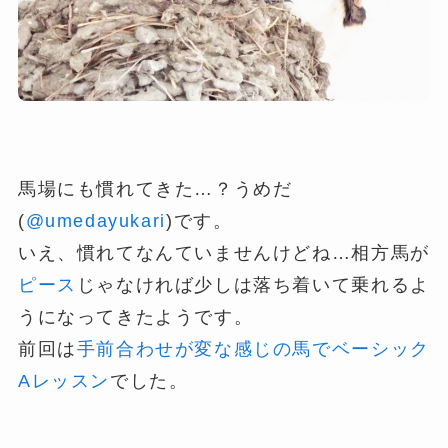
馬場にも慣れてきた…？うめだ
(
@umedayukari
)です。
いえ、慣れてなんていませんけどね…相方馬が
ピース
じゃなければ少しは落ち着いて乗れるよ
うになってきたようです。
前回は
手前合わせが変な感じの馬でベーシック
Aレッスン
でした。