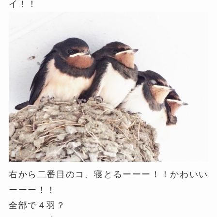
イ！！
右から二番目のコ、寝とるーーー！！かわいい
ーーー！！
全部で４羽？