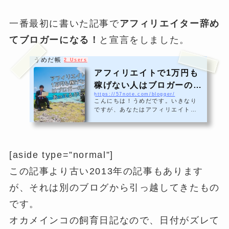
一番最初に書いた記事で
アフィリエイター辞め
てブロガーになる！
と宣言をしました。
うめだ帳
2 Users
アフィリエイトで1万円も
稼げない人はブロガーの方
https://57note.com/blogger/
があってるかもよ？
こんにちは！うめだです。いきなり
ですが、あなたはアフィリエイトで
稼げていますか？わたしは3年半アフ
ィリエイトに取り組んで来ました
が、なかなか稼ぐことができません
でした。ブログ自体は20年ほど前か
[aside type=”normal”]
ら運営しており、ブログを書くのが
好きだという事に関しては自信があ
この記事より古い2013年の記事もあります
りました。だからすぐ稼げるように
なると思っていました。高額塾に入
が、それは別のブログから引っ越してきたもの
ってみたり情報商材も買った事があ
ります。言われた通りにやりました
です。
が結果はボロボロでした。そして気
付いたんです、わたしってアフィリ
オカメインコの飼育日記なので、日付がズレて
エイターに向いてないかも…と。理