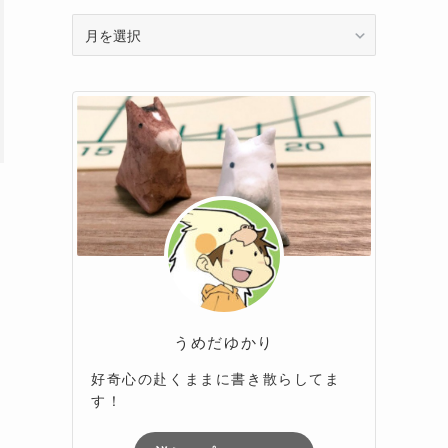
ア
ー
カ
イ
ブ
うめだゆかり
好奇心の赴くままに書き散らしてま
す！