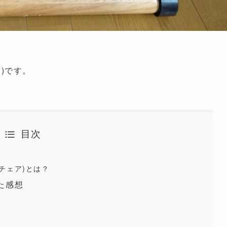
i
)です。
目次
チェア)とは？
た感想