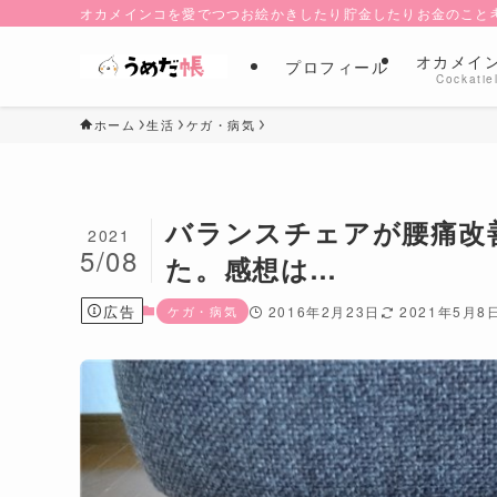
オカメインコを愛でつつお絵かきしたり貯金したりお金のこと
オカメイ
プロフィール
Cockatie
ホーム
生活
ケガ・病気
バランスチェアが腰痛改
2021
5/08
た。感想は…
広告
ケガ・病気
2016年2月23日
2021年5月8