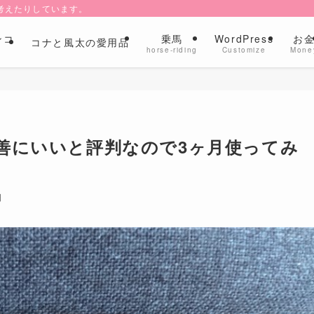
考えたりしています。
ンコ
乗馬
WordPress
お
コナと風太の愛用品
l
horse-riding
Customize
Mone
善にいいと評判なので3ヶ月使ってみ
日