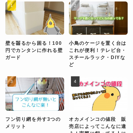
壁を齧るから困る！100
小鳥のケージを置く台は
円でカンタンに作れる壁
これが便利！テレビ台・
ガード
スチールラック・DIYな
ど
フン切り網を外す3つの
オカメインコの値段 販
メリット
売店によってこんなに違