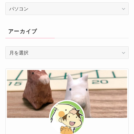
カ
テ
ゴ
リ
アーカイブ
ー
ア
ー
カ
イ
ブ