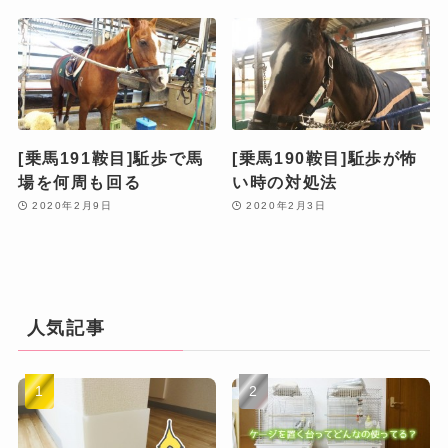
[乗馬191鞍目]駈歩で馬
[乗馬190鞍目]駈歩が怖
場を何周も回る
い時の対処法
2020年2月9日
2020年2月3日
人気記事