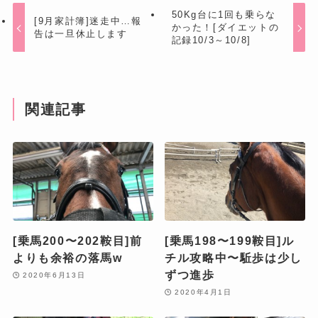
50Kg台に1回も乗らな
[9月家計簿]迷走中…報
かった！[ダイエットの
告は一旦休止します
記録10/3～10/8]
関連記事
[乗馬200〜202鞍目]前
[乗馬198〜199鞍目]ル
よりも余裕の落馬w
チル攻略中〜駈歩は少し
ずつ進歩
2020年6月13日
2020年4月1日