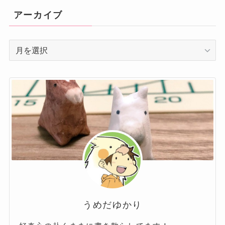
リ
アーカイブ
ー
ア
ー
カ
イ
ブ
うめだゆかり