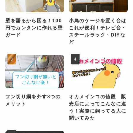
壁を齧るから困る！100
小鳥のケージを置く台は
円でカンタンに作れる壁
これが便利！テレビ台・
ガード
スチールラック・DIYな
ど
フン切り網を外す3つの
オカメインコの値段 販
メリット
売店によってこんなに違
う！実際に飼ってる人に
聞いてみた