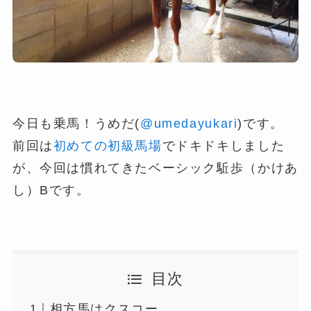
今日も乗馬！うめだ(
@umedayukari
)です。
前回は
初めての初級馬場
でドキドキしました
が、今回は慣れてきたベーシック駈歩（かけあ
し）Bです。
目次
相方馬はクスコー