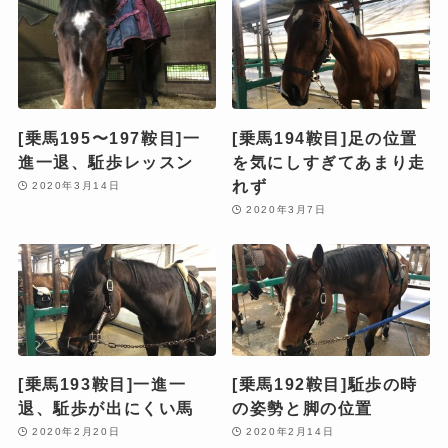
[乗馬195〜197鞍目]一
[乗馬194鞍目]足の位置
進一退、駈歩レッスン
を気にしすぎてあまり走
れず
2020年3月14日
2020年3月7日
[乗馬193鞍目]一進一
[乗馬192鞍目]駈歩の時
退、駈歩が出にくい馬
の姿勢と脚の位置
2020年2月20日
2020年2月14日