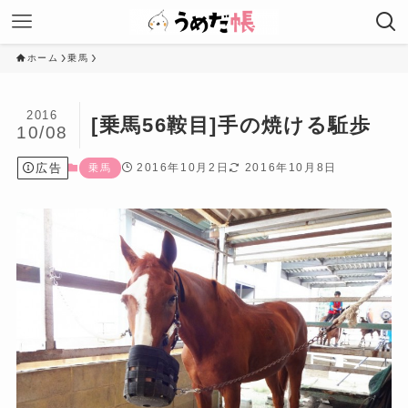
ホーム
乗馬
2016
[乗馬56鞍目]手の焼ける駈歩
10/08
広告
2016年10月2日
2016年10月8日
乗馬