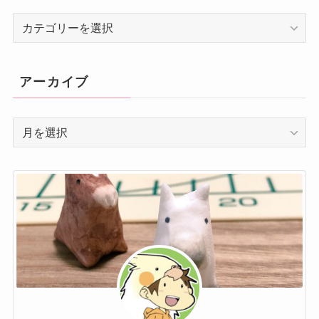
カ
テ
ゴ
リ
アーカイブ
ー
ア
ー
カ
イ
ブ