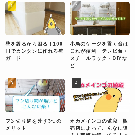
壁を齧るから困る！100
小鳥のケージを置く台は
円でカンタンに作れる壁
これが便利！テレビ台・
ガード
スチールラック・DIYな
ど
フン切り網を外す3つの
オカメインコの値段 販
メリット
売店によってこんなに違