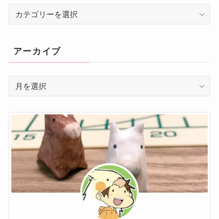
カ
テ
ゴ
リ
アーカイブ
ー
ア
ー
カ
イ
ブ