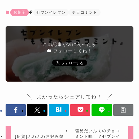
見だいふくみたい見てください！チ
ョコミント味の雪見だいふくみたい
お菓子
セブンイレブン
チョコミント
じゃないですか！？セブンイレブン
「もちとろチョコミント」を最高に
美味しく食べる方法もちとろではな
くなりますが、この食べ方が美味し
かったです。もちとろチョコミント
を冷凍庫で凍らせ...
この記事が気に入ったら
フォローしてね！
よかったらシェアしてね！
雪見だいふくのチョコ
[伊賀]ふわふわお好み焼
ミント味！？セブンイ