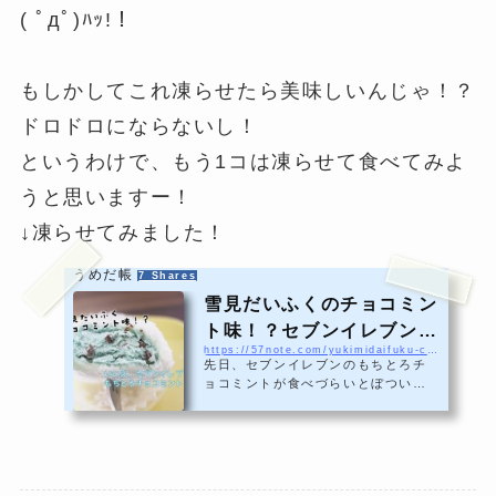
( ﾟдﾟ)ﾊｯ!！
もしかしてこれ凍らせたら美味しいんじゃ！？
ドロドロにならないし！
というわけで、もう1コは凍らせて食べてみよ
うと思いますー！
↓凍らせてみました！
うめだ帳
7 Shares
雪見だいふくのチョコミン
ト味！？セブンイレブンの
https://57note.com/yukimidaifuku-chocomint/
もちとろチョコミントは凍
先日、セブンイレブンのもちとろチ
らせて食べるべし！
ョコミントが食べづらいとぼついた
わたしですが謝らせてください！食
べにくいなんて言って申し訳ござい
ませんでしたああ！！もちとろチョ
コミント凍らせてみて！食べづらい
から凍らせてみようと思って試して
みたんですが…これが大当たり！ 雪