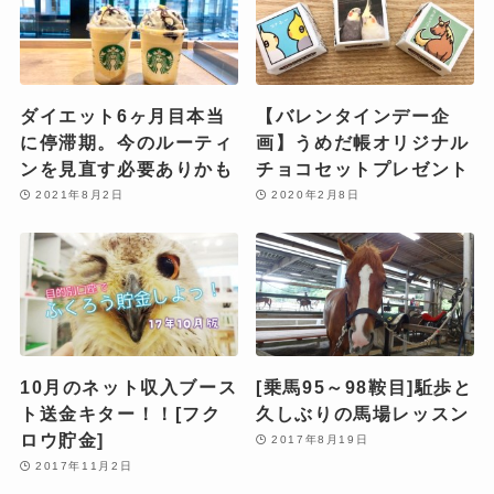
ダイエット6ヶ月目本当
【バレンタインデー企
に停滞期。今のルーティ
画】うめだ帳オリジナル
ンを見直す必要ありかも
チョコセットプレゼント
2021年8月2日
2020年2月8日
10月のネット収入ブース
[乗馬95～98鞍目]駈歩と
ト送金キター！！[フク
久しぶりの馬場レッスン
ロウ貯金]
2017年8月19日
2017年11月2日