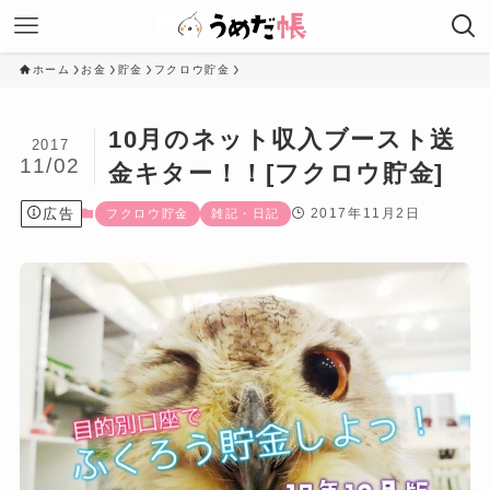
ホーム
お金
貯金
フクロウ貯金
10月のネット収入ブースト送
2017
11/02
金キター！！[フクロウ貯金]
広告
2017年11月2日
フクロウ貯金
雑記・日記