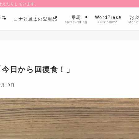
考えたりしています。
ンコ
乗馬
WordPress
お
コナと風太の愛用品
l
horse-riding
Customize
Mone
「今日から回復食！」
5月10日