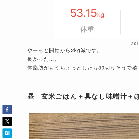
20
やーっと開始から2kg減です。
長かった…。
体脂肪がもうちょっとしたら30切りそうで嬉
昼 玄米ごはん＋具なし味噌汁＋