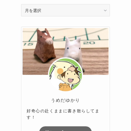
ア
ー
カ
イ
ブ
うめだゆかり
好奇心の赴くままに書き散らしてま
す！