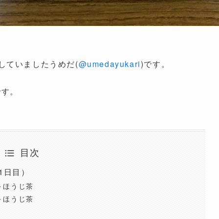
していましたうめだ(
@umedayukari
)です。
。
です。
目次
1日目）
＋ほうじ茶
＋ほうじ茶