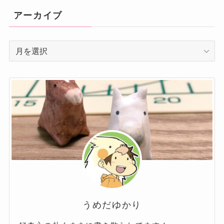
リ
アーカイブ
ー
ア
ー
カ
イ
ブ
うめだゆかり